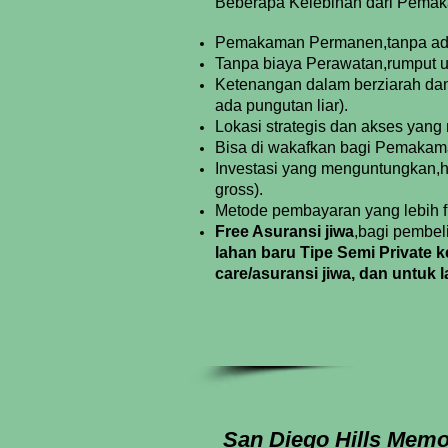
Beberapa Kelebihan dari Pemak
Pemakaman Permanen,tanpa ada
Tanpa biaya Perawatan,rumput 
Ketenangan dalam berziarah dan
ada pungutan liar).
Lokasi strategis
dan akses yang 
Bisa di wakafkan bagi
Pemakaman
Investasi yang menguntungkan,har
gross).
Metode pembayaran yang lebih fl
Free Asuransi jiwa
,bagi pembel
lahan baru Tipe Semi Private
care/asuransi jiwa, dan untuk l
San Diego Hills Memo