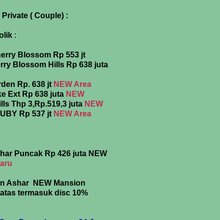
rivate ( Couple) :
olik
:
erry Blossom Rp 553 jt
rry Blossom Hills Rp 638 juta
rden Rp. 638 jt
NEW Area
ke Ext Rp 638 juta
NEW
ls Thp 3,Rp.519,3 juta
NEW
UBY Rp 537 jt
NEW Area
shar Puncak Rp 426 juta NEW
aru
ion Ashar NEW Mansion
iatas termasuk disc 10%