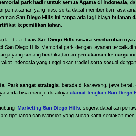
emorial park hadir untuk semua Agama di indonesia
, d
han pemakaman yang luas, serta dapat memberikan rasa am
kaman San Diego Hills ini tanpa ada lagi biaya bulanan 
rtifikat kepemilikan lahan
,
a
,dari total
Luas San Diego Hills secara keseluruhan nya 
di San Diego Hills Memorial park dengan layanan terbaik,dim
uarga yang sedang berduka,taman
pemakaman keluarga
ini
kat indonesia yang tinggi akan tradisi serta sesuai denga
al Park sangat strategis
, berada di karawang, jawa barat,
nya anda bisa menuju detailnya
alamat lengkap San Diego H
 hubungi
Marketing San Diego Hills
, segera dapatkan pena
cam tipe lahan dan Mansion yang sudah kami sediakan men