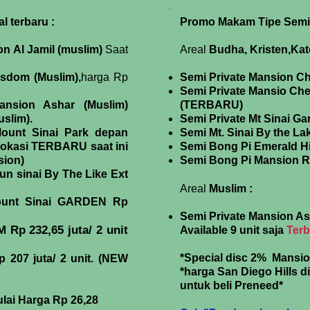
l terbaru :
Promo Makam Tipe Semi P
n Al Jamil (muslim)
Saat
Areal
Budha, Kristen,Kat
sdom (Muslim),
harga Rp
Semi Private Mansion Ch
Semi Private Mansio Che
nsion Ashar (Muslim)
(TERBARU)
uslim).
Semi Private Mt Sinai Ga
ount Sinai Park depan
Semi Mt. Sinai By the La
Lokasi TERBARU saat ini
Semi Bong Pi Emerald Hil
sion)
Semi Bong Pi Mansion R
n sinai By The Like Ext
Areal
Muslim :
ount Sinai GARDEN Rp
Semi Private Mansion A
p 232,65 juta/ 2 unit
Available 9 unit saja
Terb
*Special disc 2% Mans
p 207 juta/ 2 unit. (NEW
*harga San Diego Hills d
untuk beli Preneed*​
lai Harga Rp 26,28