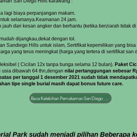
aman San Diego Hills karawang :
 lagi biaya perpanjangan makam.
untuk selamanya.Keamanan 24 jam.
 jauh dari kesan angker dan berhantu
(ketika berziarah tidak di
mudah dijangkau,dekat dengan tol.
 Sandiego Hills untuk islam
, Sertifikat kepemilikan yang bisa
ga yang terus meningkat (harga yang tertera di sertifikat san d
eksibel ( Cicilan 12x tanpa bunga selama 12 bulan).
Paket Cic
i usia dibawah 64 thn,dengan
nilai pertanggungan sebesar Rp
 keatas per tanggal 1 desember 2021 sudah tidak mendapat
ahan tipe single burial masih dapat bonus future care.
Baca Kelebihan Pemakaman San Diego Hills 2022
rial Park sudah menjadi pilihan Beberapa k