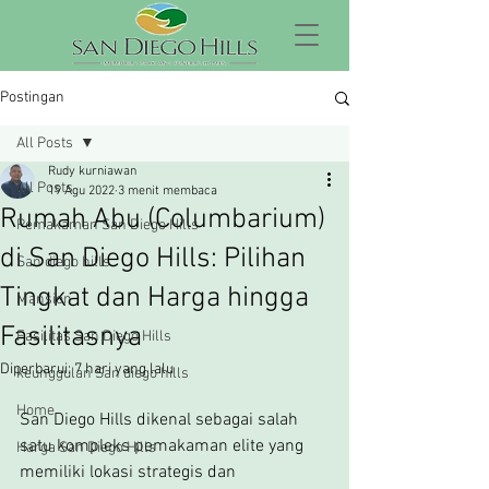
Postingan
All Posts
Rudy kurniawan
All Posts
19 Agu 2022
3 menit membaca
Rumah Abu (Columbarium)
Pemakaman San Diego Hills
di San Diego Hills: Pilihan
San diego hills
Tingkat dan Harga hingga
Mansion
Fasilitasnya
Fasilitas San Diego Hills
Diperbarui:
7 hari yang lalu
keunggulan San diego hills
Home
San Diego Hills dikenal sebagai salah 
satu kompleks pemakaman elite yang 
Harga San Diego Hills
memiliki lokasi strategis dan 