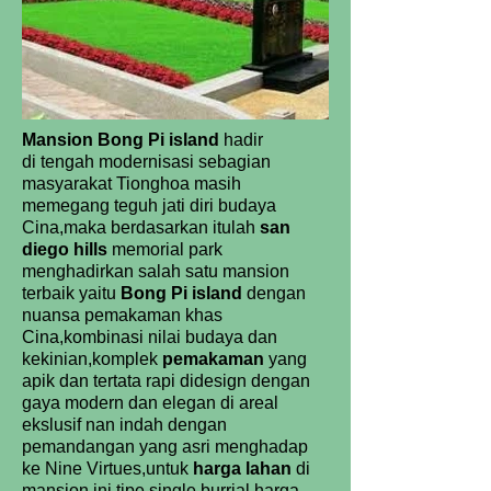
Mansion Bong Pi island
hadir
di tengah modernisasi sebagian
masyarakat Tionghoa masih
memegang teguh jati diri budaya
Cina,maka berdasarkan itulah
san
diego hills
memorial park
menghadirkan salah satu mansion
terbaik yaitu
Bong Pi island
dengan
nuansa pemakaman khas
Cina,kombinasi nilai budaya dan
kekinian,komplek
pemakaman
yang
apik dan tertata rapi didesign dengan
gaya modern dan elegan di areal
ekslusif nan indah dengan
pemandangan yang asri menghadap
ke Nine Virtues,untuk
harga lahan
di
mansion ini tipe single burrial harga