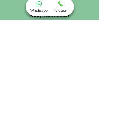
Whatsapp
Telepon
Rudy Kurniawan
Sebagai
Sales Manager San diego
hills
,Saya Siap Melayani 24 jam dengan
Penuh Cinta kasih serta Keikhlasan agar
Customer selalu mendapatkan Kepuasan.
Saya berusaha semaksimal mungkin siap
membantu anda Mencarikan tempat serta
unit lahan Terbaik di Lokasi
San diego
hills
,
Dan saya juga bersedia untuk melakukan
Persentasi secara lengkap dan detail
mengenai
Lahan San Diego Hills
ditempat yg anda inginkan,seperti
Rumah,kantor,tempatkerja,Gereja, atau
tempat pengajian dan arisan keluarga, agar