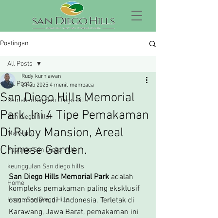
Postingan
All Posts
Rudy kurniawan
All Posts
3 Feb 2025
4 menit membaca
San Diego Hills Memorial
Pemakaman San Diego Hills
Park, Ini 4 Tipe Pemakaman
San diego hills
Di Ruby Mansion, Areal
Mansion
Chinese Garden.
Fasilitas San Diego Hills
keunggulan San diego hills
San Diego Hills Memorial Park
 adalah 
Home
kompleks pemakaman paling eksklusif 
Harga San Diego Hills
dan modern di   Indonesia. Terletak di 
Karawang, Jawa Barat, pemakaman ini 