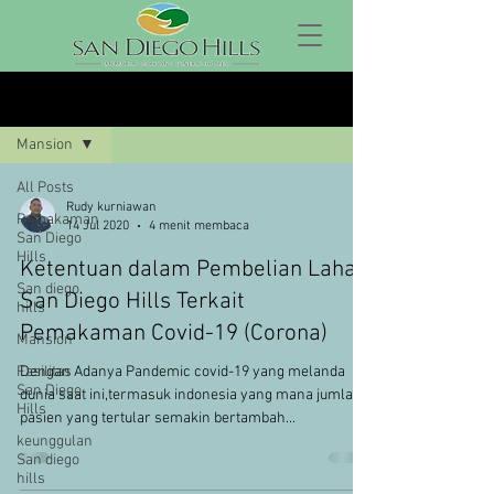
Blog
Mansion
All Posts
Rudy kurniawan
Pemakaman
14 Jul 2020
4 menit membaca
San Diego
Hills
Ketentuan dalam Pembelian Lahan
San diego
San Diego Hills Terkait
hills
Pemakaman Covid-19 (Corona)
Mansion
Fasilitas
Dengan Adanya Pandemic covid-19 yang melanda
San Diego
dunia saat ini,termasuk indonesia yang mana jumlah
Hills
pasien yang tertular semakin bertambah...
keunggulan
San diego
hills