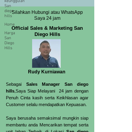
keunggulan
diprioritaskan oleh San Diego Hills,mengingat jumlah
San
penduduk indonesia yang mayoritas lebih dari 80%
diego
Silahkan Hubungi atau WhatsApp
hills
adalah pemeluk agama islam,salah satu agama yang
Saya 24 jam
paling banyak di anut oleh penduduk in
Home
Official Sales & Marketing San
Harga
Diego Hills
San
Diego
Hills
Rudy Kurniawan
Sebagai
Sales Manager San diego
hills
,Saya Siap Melayani 24 jam dengan
Penuh Cinta kasih serta Keikhlasan agar
Customer selalu mendapatkan Kepuasan.
Saya berusaha semaksimal mungkin siap
membantu anda Mencarikan tempat serta
unit lahan Terbaik di Lokasi
San diego