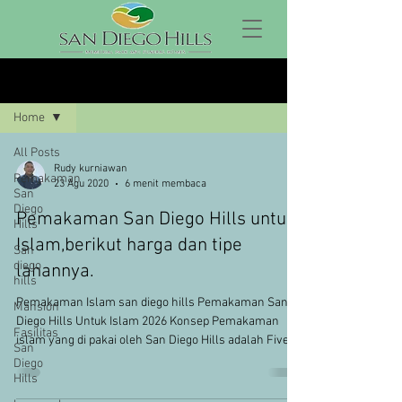
Blog
Home
All Posts
Rudy kurniawan
Pemakaman
23 Agu 2020
6 menit membaca
San
Diego
Pemakaman San Diego Hills untuk
Hills
Islam,berikut harga dan tipe
San
diego
lahannya.
hills
Pemakaman Islam san diego hills Pemakaman San
Mansion
Diego Hills Untuk Islam 2026 Konsep Pemakaman
Fasilitas
islam yang di pakai oleh San Diego Hills adalah Five
San
Pillars Garden yang mana adopsi dari 5 rukun islam
Diego
(Syahadat, Sholat, Puasa, Zakat, dan Haji),konsep
Hills
pemakaman muslim ini menjadi salah satu yang